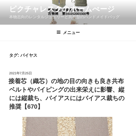
コ
ピクチャレスクのホームぺージ
ン
本物志向のレンタルジュエリーと共有型のハンドメイドバッグ
テ
ン
ツ
メニュー
へ
ス
キ
タグ:
バイヤス
ッ
プ
投
2021年7月25日
稿
接着芯（織芯）の地の目の向きも良き共布
日:
ベルトやパイピングの出来栄えに影響、縦
には縦裁ち、バイアスにはバイアス裁ちの
推奨【670】