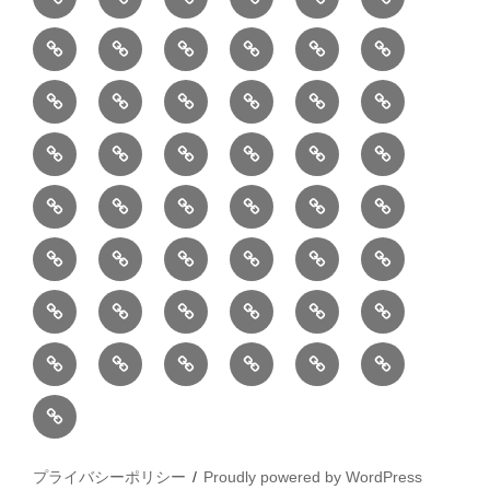
半
巾
巾
巾
小
リ
康
ォ
デ
売
バ
ー
室
⑧
⑨
⑩
⑪
⑫
⑬
月
着
着
着
動
ュ
ー
中
ッ
メ
ミ
マ
マ
ポ
ボ
型
袋
袋
シ
物
ッ
ム
の
グ
⑭
⑮
⑯
⑰
⑱
⑲
ッ
シ
チ
ス
ー
デ
（縦
（小）
ョ
用
ク
ハ
セ
ボ
ボ
ヘ
ピ
ビ
バ
セ
ン
無
ク
チ
ィ
長）
ル
小
ン
ッ
⑳
お
お
デ
デ
ブ
ッ
ス
ル
ン
ジ
ニ
ン
カ
し
ー
ダ
物
ド
ト
ハ
取
問
ジ
ジ
ロ
ク
ト
メ
タ
ネ
テ
ジ
バ
シ
バ
ー
メ
プ
ラ
ル
レ
レ
㉑
ン
引
合
タ
タ
グ
ス
ン
ッ
ッ
ス
ィ
ャ
ー
ョ
ッ
イ
ラ
ン
ー
ン
ン
イ
ド
の
せ
ル
ル
型
ト
ク
バ
ー
ー
ル
グ
ド
㉒
㉓
㉔
㉕
㉖
㉗
イ
デ
ル
タ
タ
ン
バ
流
及
コ
コ
バ
バ
ッ
ダ
バ
エ
楽
ナ
ド
ド
オ
バ
ィ
ル
ル
テ
ッ
れ
び
ン
ン
ッ
ッ
グ
ー
㉘
㉙
㉚
㉛
㉜
事
ッ
コ
器
ッ
ー
イ
ー
シ
ン
ジ
ジ
リ
グ
ご
テ
テ
グ
グ
（定
カ
ク
ク
ト
洋
業
グ
バ
入
プ
ム
リ
ル
ー
グ
ュ
ュ
ア
相
ン
ン
番
事
伝
共
最
本
製
ー
ッ
ラ
ー
服
者
ッ
れ
サ
型
ー
イ
ポ
ペ
エ
エ
収
談
ツ
ツ
品
業
言
有
近
物
作
テ
シ
ッ
ト
ラ
か
グ
ッ
ン
リ
ー
リ
リ
納
ご
販
Ｓ
「羽
者
板
型
の
志
品
ン
ョ
チ
ッ
ら
（定
ク
ワ
シ
ジ
ー
ー
注
売
Ｎ
二
概
（月
の
投
向
ア
ン
ク
の
番
（定
ン
ー
ご
商
文
Ｓ
重
要
1
ハ
稿
の
ー
カ
カ
ご
プライバシーポリシー
品
番
Proudly powered by WordPress
注
品
フ