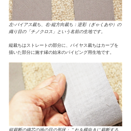
左-バイアス裁ち、右-縦方向裁ち：逆彩（ぎゃくあや）の
織り目の「チノクロス」という名前の生地です。
縦裁ちはストレートの部分に、バイヤス裁ちはカーブを
描いた部分に施す縁の始末のパイピング用生地です。
縦裁断の織芯の地の目の形状：これを横向きに裁断する