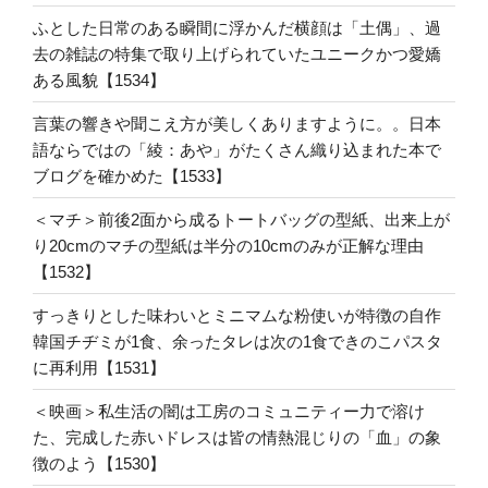
ふとした日常のある瞬間に浮かんだ横顔は「土偶」、過
去の雑誌の特集で取り上げられていたユニークかつ愛嬌
ある風貌【1534】
言葉の響きや聞こえ方が美しくありますように。。日本
語ならではの「綾：あや」がたくさん織り込まれた本で
ブログを確かめた【1533】
＜マチ＞前後2面から成るトートバッグの型紙、出来上が
り20cmのマチの型紙は半分の10cmのみが正解な理由
【1532】
すっきりとした味わいとミニマムな粉使いが特徴の自作
韓国チヂミが1食、余ったタレは次の1食できのこパスタ
に再利用【1531】
＜映画＞私生活の闇は工房のコミュニティー力で溶け
た、完成した赤いドレスは皆の情熱混じりの「血」の象
徴のよう【1530】