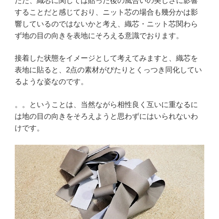
ただ、織芯に関しては貼った後の風合いの美しさに影響
することだと感じており、ニット芯の場合も幾分かは影
響しているのではないかと考え、織芯・ニット芯関わら
ず地の目の向きを表地にそろえる意識でおります。
接着した状態をイメージとして考えてみますと、織芯を
表地に貼ると、2点の素材がぴたりとくっつき同化してい
るような姿なのです。
。。ということは、当然ながら相性良く互いに重なるに
は地の目の向きをそろえようと思わずにはいられないわ
けです。