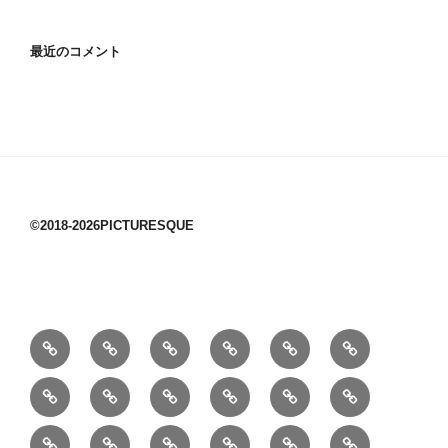
最近のコメント
©2018-2026PICTURESQUE
1/10：
10/10：
2/10：
3/10：
4/10：
5/10：
材
ジ
製
は
Ｈ
事
6/10：
7/10：
8/10：
9/10：
creema
①
料
ュ
作
ぎ
Ｍ
業
読
食・
リ
コ
で
入
エ
れ
Ｂ
②
③
④
⑤
⑥
⑦
書
健
フ
ー
販
園
リ
教