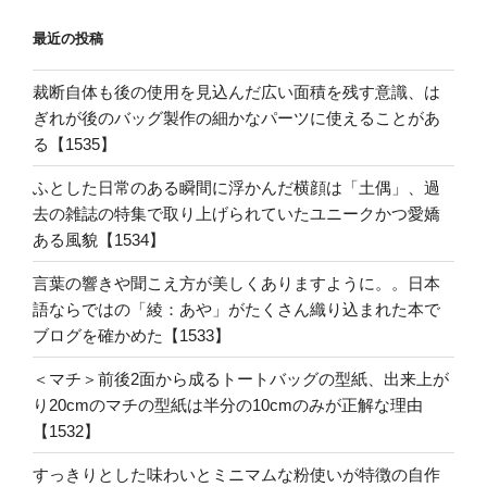
最近の投稿
裁断自体も後の使用を見込んだ広い面積を残す意識、は
ぎれが後のバッグ製作の細かなパーツに使えることがあ
る【1535】
ふとした日常のある瞬間に浮かんだ横顔は「土偶」、過
去の雑誌の特集で取り上げられていたユニークかつ愛嬌
ある風貌【1534】
言葉の響きや聞こえ方が美しくありますように。。日本
語ならではの「綾：あや」がたくさん織り込まれた本で
ブログを確かめた【1533】
＜マチ＞前後2面から成るトートバッグの型紙、出来上が
り20cmのマチの型紙は半分の10cmのみが正解な理由
【1532】
すっきりとした味わいとミニマムな粉使いが特徴の自作