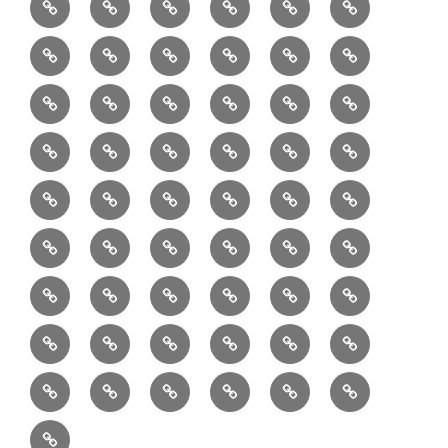
料
ュ
作
ぎ
Ｍ
業
読
食・
リ
コ
で
入
エ
れ
Ｂ
②
③
④
⑤
⑥
⑦
書
健
フ
ー
販
園
リ
教
半
巾
巾
巾
小
リ
康
ォ
デ
売
バ
ー
室
⑧
⑨
⑩
⑪
⑫
⑬
月
着
着
着
動
ュ
ー
中
ッ
メ
ミ
マ
マ
ポ
ボ
型
袋
袋
シ
物
ッ
ム
の
グ
⑭
⑮
⑯
⑰
⑱
⑲
ッ
シ
チ
ス
ー
デ
（縦
（小）
ョ
用
ク
ハ
セ
ボ
ボ
ヘ
ピ
ビ
バ
セ
ン
無
ク
チ
ィ
長）
ル
小
ン
ッ
⑳
お
お
デ
デ
ブ
ッ
ス
ル
ン
ジ
ニ
ン
カ
し
ー
ダ
物
ド
ト
ハ
取
問
ジ
ジ
ロ
ク
ト
メ
タ
ネ
テ
ジ
バ
シ
バ
ー
メ
プ
ラ
ル
レ
レ
㉑
ン
引
合
タ
タ
グ
ス
ン
ッ
ッ
ス
ィ
ャ
ー
ョ
ッ
イ
ラ
ン
ー
ン
ン
イ
ド
の
せ
ル
ル
型
ト
ク
バ
ー
ー
ル
グ
ド
㉒
㉓
㉔
㉕
㉖
㉗
イ
デ
ル
タ
タ
ン
バ
流
及
コ
コ
バ
バ
ッ
ダ
バ
エ
楽
ナ
ド
ド
オ
バ
ィ
ル
ル
テ
ッ
れ
び
ン
ン
ッ
ッ
グ
ー
㉘
㉙
㉚
㉛
㉜
事
ッ
コ
器
ッ
ー
イ
ー
シ
ン
ジ
ジ
リ
グ
ご
テ
テ
グ
グ
（定
カ
ク
ク
ト
洋
業
グ
バ
入
プ
ム
リ
ル
ー
グ
ュ
ュ
ア
相
ン
ン
番
事
伝
共
最
本
製
ー
ッ
ラ
ー
服
者
ッ
れ
サ
型
ー
イ
ポ
ペ
エ
エ
収
談
ツ
ツ
品
業
言
有
近
物
作
テ
シ
ッ
ト
ラ
か
グ
ッ
ン
リ
ー
リ
リ
納
ご
販
Ｓ
「羽
者
板
型
の
志
品
ン
ョ
チ
ッ
ら
（定
ク
ワ
シ
ジ
ー
ー