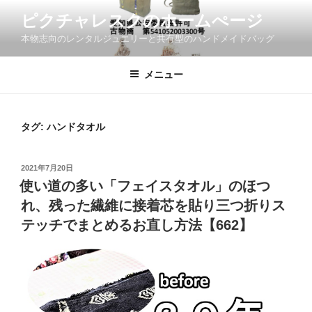
コ
ピクチャレスクのホームぺージ
ン
本物志向のレンタルジュエリーと共有型のハンドメイドバッグ
テ
ン
ツ
メニュー
へ
ス
キ
タグ:
ハンドタオル
ッ
プ
投
2021年7月20日
稿
使い道の多い「フェイスタオル」のほつ
日:
れ、残った繊維に接着芯を貼り三つ折りス
テッチでまとめるお直し方法【662】