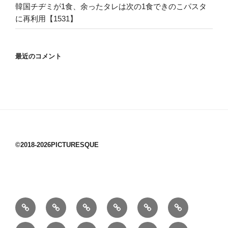
韓国チヂミが1食、余ったタレは次の1食できのこパスタ
に再利用【1531】
最近のコメント
©2018-2026PICTURESQUE
1/10：
10/10：
2/10：
3/10：
4/10：
5/10：
材
ジ
製
は
Ｈ
事
6/10：
7/10：
8/10：
9/10：
creema
①