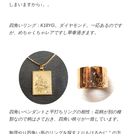
しまいますから↓。。
四角いリング：K18YG。ダイヤモンド。一応あるのです
が、めちゃくちゃレアですし華奢過ぎます。
四角いペンダントと平打ちリングの相性：花柄が別の種
類なので柄はさておき、四角い映りが一致しています。
無理やり四角い形のリングを探すよりもはるかにこの方