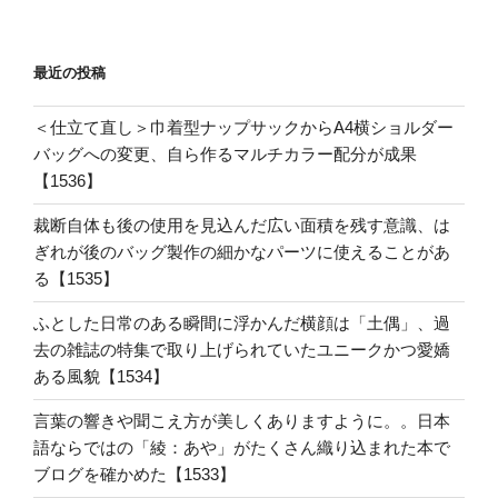
最近の投稿
＜仕立て直し＞巾着型ナップサックからA4横ショルダー
バッグへの変更、自ら作るマルチカラー配分が成果
【1536】
裁断自体も後の使用を見込んだ広い面積を残す意識、は
ぎれが後のバッグ製作の細かなパーツに使えることがあ
る【1535】
ふとした日常のある瞬間に浮かんだ横顔は「土偶」、過
去の雑誌の特集で取り上げられていたユニークかつ愛嬌
ある風貌【1534】
言葉の響きや聞こえ方が美しくありますように。。日本
語ならではの「綾：あや」がたくさん織り込まれた本で
ブログを確かめた【1533】