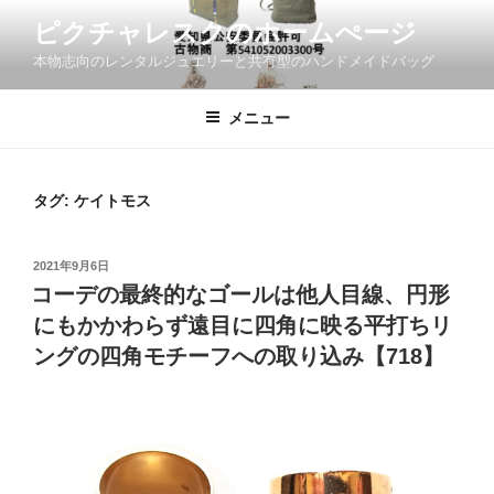
コ
ピクチャレスクのホームぺージ
ン
本物志向のレンタルジュエリーと共有型のハンドメイドバッグ
テ
ン
ツ
メニュー
へ
ス
キ
タグ:
ケイトモス
ッ
プ
投
2021年9月6日
稿
コーデの最終的なゴールは他人目線、円形
日:
にもかかわらず遠目に四角に映る平打ちリ
ングの四角モチーフへの取り込み【718】