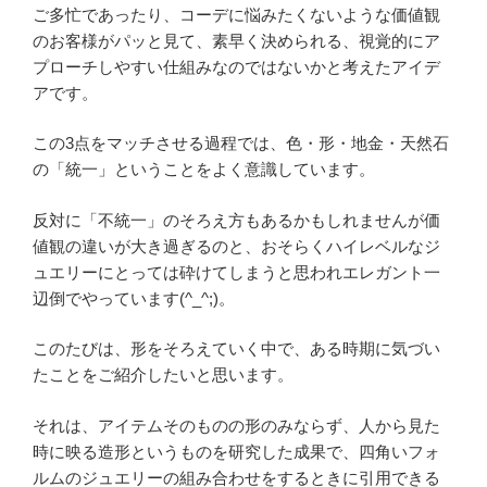
ご多忙であったり、コーデに悩みたくないような価値観
のお客様がパッと見て、素早く決められる、視覚的にア
プローチしやすい仕組みなのではないかと考えたアイデ
アです。
この3点をマッチさせる過程では、色・形・地金・天然石
の「統一」ということをよく意識しています。
反対に「不統一」のそろえ方もあるかもしれませんが価
値観の違いが大き過ぎるのと、おそらくハイレベルなジ
ュエリーにとっては砕けてしまうと思われエレガント一
辺倒でやっています(^_^;)。
このたびは、形をそろえていく中で、ある時期に気づい
たことをご紹介したいと思います。
それは、アイテムそのものの形のみならず、人から見た
時に映る造形というものを研究した成果で、四角いフォ
ルムのジュエリーの組み合わせをするときに引用できる