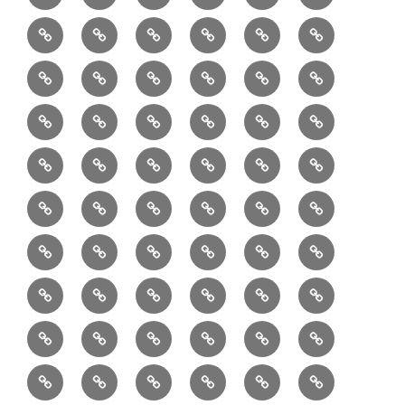
材
ジ
製
は
Ｈ
事
6/10：
7/10：
8/10：
9/10：
creema
①
料
ュ
作
ぎ
Ｍ
業
読
食・
リ
コ
で
入
エ
れ
Ｂ
②
③
④
⑤
⑥
⑦
書
健
フ
ー
販
園
リ
教
半
巾
巾
巾
小
リ
康
ォ
デ
売
バ
ー
室
⑧
⑨
⑩
⑪
⑫
⑬
月
着
着
着
動
ュ
ー
中
ッ
メ
ミ
マ
マ
ポ
ボ
型
袋
袋
シ
物
ッ
ム
の
グ
⑭
⑮
⑯
⑰
⑱
⑲
ッ
シ
チ
ス
ー
デ
（縦
（小）
ョ
用
ク
ハ
セ
ボ
ボ
ヘ
ピ
ビ
バ
セ
ン
無
ク
チ
ィ
長）
ル
小
ン
ッ
⑳
お
お
デ
デ
ブ
ッ
ス
ル
ン
ジ
ニ
ン
カ
し
ー
ダ
物
ド
ト
ハ
取
問
ジ
ジ
ロ
ク
ト
メ
タ
ネ
テ
ジ
バ
シ
バ
ー
メ
プ
ラ
ル
レ
レ
㉑
ン
引
合
タ
タ
グ
ス
ン
ッ
ッ
ス
ィ
ャ
ー
ョ
ッ
イ
ラ
ン
ー
ン
ン
イ
ド
の
せ
ル
ル
型
ト
ク
バ
ー
ー
ル
グ
ド
㉒
㉓
㉔
㉕
㉖
㉗
イ
デ
ル
タ
タ
ン
バ
流
及
コ
コ
バ
バ
ッ
ダ
バ
エ
楽
ナ
ド
ド
オ
バ
ィ
ル
ル
テ
ッ
れ
び
ン
ン
ッ
ッ
グ
ー
㉘
㉙
㉚
㉛
㉜
事
ッ
コ
器
ッ
ー
イ
ー
シ
ン
ジ
ジ
リ
グ
ご
テ
テ
グ
グ
（定
カ
ク
ク
ト
洋
業
グ
バ
入
プ
ム
リ
ル
ー
グ
ュ
ュ
ア
相
ン
ン
番
事
伝
共
最
本
製
ー
ッ
ラ
ー
服
者
ッ
れ
サ
型
ー
イ
ポ
ペ
エ
エ
収
談
ツ
ツ
品
業
言
有
近
物
作
テ
シ
ッ
ト
ラ
か