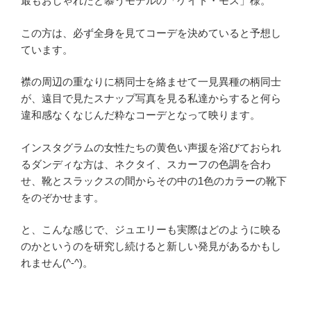
最もおしゃれだと慕うモデルの「ケイト・モス」様。
この方は、必ず全身を見てコーデを決めていると予想し
ています。
襟の周辺の重なりに柄同士を絡ませて一見異種の柄同士
が、遠目で見たスナップ写真を見る私達からすると何ら
違和感なくなじんだ粋なコーデとなって映ります。
インスタグラムの女性たちの黄色い声援を浴びておられ
るダンディな方は、ネクタイ、スカーフの色調を合わ
せ、靴とスラックスの間からその中の1色のカラーの靴下
をのぞかせます。
と、こんな感じで、ジュエリーも実際はどのように映る
のかというのを研究し続けると新しい発見があるかもし
れません(^-^)。