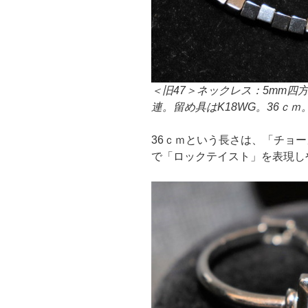
＜旧47＞ネックレス：5mm四
連。留め具はK18WG。36ｃｍ
36ｃｍという長さは、「チョ
で「ロックテイスト」を表現し