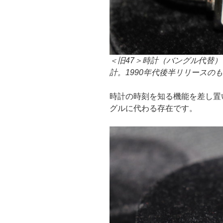
＜旧47＞時計（バングル代替
計。1990年代後半リリースの
時計の時刻を知る機能を差し置
グルに代わる存在です。