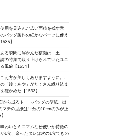
の使用を見込んだ広い面積を残す意
後のバッグ製作の細かなパーツに使え
535】
のある瞬間に浮かんだ横顔は「土
雑誌の特集で取り上げられていたユニ
る風貌【1534】
聞こえ方が美しくありますように。。
はの「綾：あや」がたくさん織り込ま
を確かめた【1533】
面から成るトートバッグの型紙、出
mのマチの型紙は半分の10cmのみが正
2】
た味わいとミニマムな粉使いが特徴の
が1食、余ったタレは次の1食できの