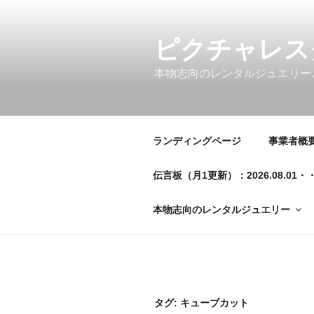
コ
ン
テ
ピクチャレス
ン
本物志向のレンタルジュエリー
ツ
へ
ス
キ
ランディングページ
事業者概要／
ッ
プ
伝言板（月1更新）：2026.08.
本物志向のレンタルジュエリー
タグ:
キューブカット