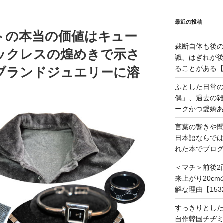
最近の投稿
トの本当の価値はキュー
裁断自体も後
ックレスの煌めきで示さ
識、はぎれが
ることがある【1
ブランドジュエリーに溶
ふとした日常
偶」、過去の
ークかつ愛嬌あ
言葉の響きや
日本語ならで
れた本でブログ
＜マチ＞前後2
来上がり20c
解な理由【153
すっきりとし
自作韓国チヂミ