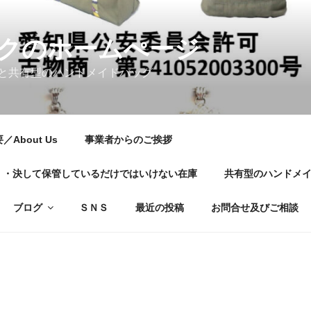
クのホームぺージ
と共有型のハンドメイドバッグ
About Us
事業者からのご挨拶
01・・・決して保管しているだけではいけない在庫
共有型のハンドメ
ブログ
ＳＮＳ
最近の投稿
お問合せ及びご相談