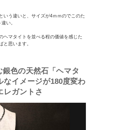
という違いと、サイズが4ｍｍのでこのた
う違い。
のヘマタイトを並べる程の価値を感じた
ばと思います。
む銀色の天然石「ヘマタ
なイメージが180度変わ
エレガントさ