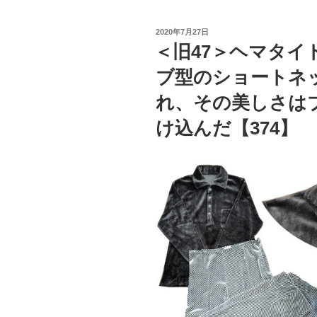
投
2020年7月27日
稿
＜旧47＞ヘマタイ
日:
ブ型のショートネ
れ、その美しさは
け込んだ【374】