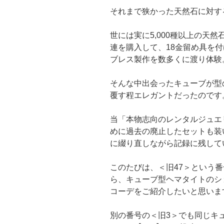
それまで狭かった天然石に対す
世には実に5,000種以上の天
連を購入して、18金留め具を
ブレス製作を数多くに渡り体験
そんな中出会ったキューブが型
覆す程エレガントだったのです
当「本物志向のレンタルジュエ
めに過去の廃止したセットも装
に綴り直しながら記録に残して
このたびは、＜旧47＞という
ら、キューブ型ヘマタイトのシ
コーデをご紹介したいと思いま
別の番号の＜旧3＞でも同じキ