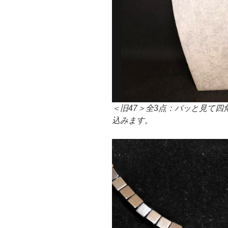
＜旧47＞全3点：パッと見て
込みます。