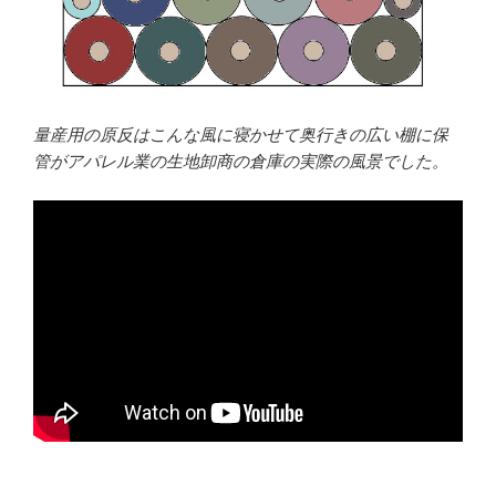
量産用の原反はこんな風に寝かせて奥行きの広い棚に保
管がアパレル業の生地卸商の倉庫の実際の風景でした。