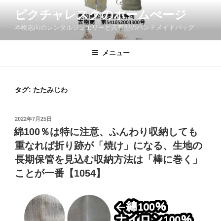
コ
ピクチャレスクのホームぺージ
ン
本物志向のレンタルジュエリーと共有型のハンドメイドバッグ
テ
ン
ツ
メニュー
へ
ス
キ
タグ:
たたみじわ
ッ
プ
投
2022年7月25日
稿
綿100％は特に注意、ふんわり収納しても
日:
重なれば折り跡が「焼け」になる、生地の
長期保管を見込む収納方法は「棒に巻く」
ことが一番【1054】