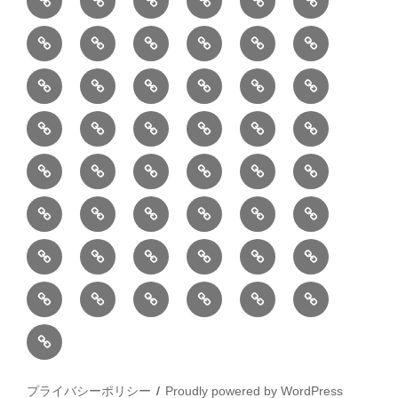
リ
教
半
巾
巾
巾
小
リ
康
ォ
デ
売
バ
ー
室
⑧
⑨
⑩
⑪
⑫
⑬
月
着
着
着
動
ュ
ー
中
ッ
メ
ミ
マ
マ
ポ
ボ
型
袋
袋
シ
物
ッ
ム
の
グ
⑭
⑮
⑯
⑰
⑱
⑲
ッ
シ
チ
ス
ー
デ
（縦
（小）
ョ
用
ク
ハ
セ
ボ
ボ
ヘ
ピ
ビ
バ
セ
ン
無
ク
チ
ィ
長）
ル
小
ン
ッ
⑳
お
お
デ
デ
ブ
ッ
ス
ル
ン
ジ
ニ
ン
カ
し
ー
ダ
物
ド
ト
ハ
取
問
ジ
ジ
ロ
ク
ト
メ
タ
ネ
テ
ジ
バ
シ
バ
ー
メ
プ
ラ
ル
レ
レ
㉑
ン
引
合
タ
タ
グ
ス
ン
ッ
ッ
ス
ィ
ャ
ー
ョ
ッ
イ
ラ
ン
ー
ン
ン
イ
ド
の
せ
ル
ル
型
ト
ク
バ
ー
ー
ル
グ
ド
㉒
㉓
㉔
㉕
㉖
㉗
イ
デ
ル
タ
タ
ン
バ
流
及
コ
コ
バ
バ
ッ
ダ
バ
エ
楽
ナ
ド
ド
オ
バ
ィ
ル
ル
テ
ッ
れ
び
ン
ン
ッ
ッ
グ
ー
㉘
㉙
㉚
㉛
㉜
事
ッ
コ
器
ッ
ー
イ
ー
シ
ン
ジ
ジ
リ
グ
ご
テ
テ
グ
グ
（定
カ
ク
ク
ト
洋
業
グ
バ
入
プ
ム
リ
ル
ー
グ
ュ
ュ
ア
相
ン
ン
番
事
伝
共
最
本
製
ー
ッ
ラ
ー
服
者
ッ
れ
サ
型
ー
イ
ポ
ペ
エ
エ
収
談
ツ
ツ
品
業
言
有
近
物
作
テ
シ
ッ
ト
ラ
か
グ
ッ
ン
リ
ー
リ
リ
納
ご
販
Ｓ
「羽
者
板
型
の
志
品
ン
ョ
チ
ッ
ら
（定
ク
ワ
シ
ジ
ー
ー
注
売
Ｎ
二
概
（月
の
投
向
ア
ン
ク
の
番
（定
ン
ー
ご
商
文
Ｓ
重
要
1
ハ
稿
の
ー
カ
カ
ご
プライバシーポリシー
品
番
Proudly powered by WordPress
注
品