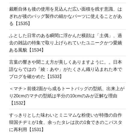
裁断自体も後の使用を見込んだ広い面積を残す意識、は
ぎれが後のバッグ製作の細かなパーツに使えることがあ
る【1535】
ふとした日常のある瞬間に浮かんだ横顔は「土偶」、過
去の雑誌の特集で取り上げられていたユニークかつ愛嬌
ある風貌【1534】
言葉の響きや聞こえ方が美しくありますように。。日本
語ならではの「綾：あや」がたくさん織り込まれた本で
ブログを確かめた【1533】
＜マチ＞前後2面から成るトートバッグの型紙、出来上が
り20cmのマチの型紙は半分の10cmのみが正解な理由
【1532】
すっきりとした味わいとミニマムな粉使いが特徴の自作
韓国チヂミが1食、余ったタレは次の1食できのこパスタ
に再利用【1531】