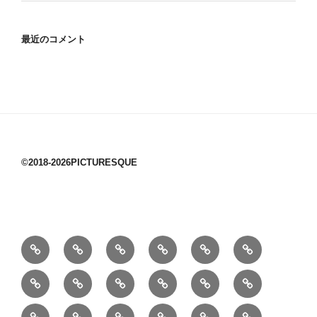
最近のコメント
©2018-2026PICTURESQUE
1/10：
10/10：
2/10：
3/10：
4/10：
5/10：
材
ジ
製
は
Ｈ
事
6/10：
7/10：
8/10：
9/10：
creema
①
料
ュ
作
ぎ
Ｍ
業
読
食・
リ
コ
で
入
エ
れ
Ｂ
②
③
④
⑤
⑥
⑦
書
健
フ
ー
販
園