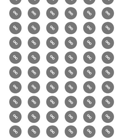
材
ジ
製
は
Ｈ
事
6/10：
7/10：
8/10：
9/10：
creema
①
料
ュ
作
ぎ
Ｍ
業
読
食・
リ
コ
で
入
エ
れ
Ｂ
②
③
④
⑤
⑥
⑦
書
健
フ
ー
販
園
リ
教
半
巾
巾
巾
小
リ
康
ォ
デ
売
バ
ー
室
⑧
⑨
⑩
⑪
⑫
⑬
月
着
着
着
動
ュ
ー
中
ッ
メ
ミ
マ
マ
ポ
ボ
型
袋
袋
シ
物
ッ
ム
の
グ
⑭
⑮
⑯
⑰
⑱
⑲
ッ
シ
チ
ス
ー
デ
（縦
（小）
ョ
用
ク
ハ
セ
ボ
ボ
ヘ
ピ
ビ
バ
セ
ン
無
ク
チ
ィ
長）
ル
小
ン
ッ
⑳
お
お
デ
デ
ブ
ッ
ス
ル
ン
ジ
ニ
ン
カ
し
ー
ダ
物
ド
ト
ハ
取
問
ジ
ジ
ロ
ク
ト
メ
タ
ネ
テ
ジ
バ
シ
バ
ー
メ
プ
ラ
ル
レ
レ
㉑
ン
引
合
タ
タ
グ
ス
ン
ッ
ッ
ス
ィ
ャ
ー
ョ
ッ
イ
ラ
ン
ー
ン
ン
イ
ド
の
せ
ル
ル
型
ト
ク
バ
ー
ー
ル
グ
ド
㉒
㉓
㉔
㉕
㉖
㉗
イ
デ
ル
タ
タ
ン
バ
流
及
コ
コ
バ
バ
ッ
ダ
バ
エ
楽
ナ
ド
ド
オ
バ
ィ
ル
ル
テ
ッ
れ
び
ン
ン
ッ
ッ
グ
ー
㉘
㉙
㉚
㉛
㉜
事
ッ
コ
器
ッ
ー
イ
ー
シ
ン
ジ
ジ
リ
グ
ご
テ
テ
グ
グ
（定
カ
ク
ク
ト
洋
業
グ
バ
入
プ
ム
リ
ル
ー
グ
ュ
ュ
ア
相
ン
ン
番
事
伝
共
最
本
製
ー
ッ
ラ
ー
服
者
ッ
れ
サ
型
ー
イ
ポ
ペ
エ
エ
収
談
ツ
ツ
品
業
言
有
近
物
作