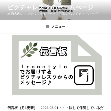
コ
ピクチャレスクのホームぺージ
ン
本物志向のレンタルジュエリーと共有型のハンドメイドバッグ
テ
ン
ツ
メニュー
へ
ス
キ
ッ
プ
伝言板（月1更新）：2026.08.01・・・決して保管しているだ