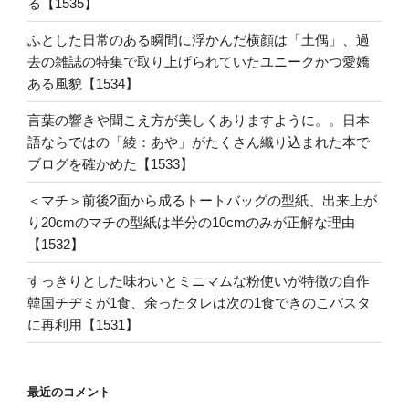
る【1535】
ふとした日常のある瞬間に浮かんだ横顔は「土偶」、過
去の雑誌の特集で取り上げられていたユニークかつ愛嬌
ある風貌【1534】
言葉の響きや聞こえ方が美しくありますように。。日本
語ならではの「綾：あや」がたくさん織り込まれた本で
ブログを確かめた【1533】
＜マチ＞前後2面から成るトートバッグの型紙、出来上が
り20cmのマチの型紙は半分の10cmのみが正解な理由
【1532】
すっきりとした味わいとミニマムな粉使いが特徴の自作
韓国チヂミが1食、余ったタレは次の1食できのこパスタ
に再利用【1531】
最近のコメント