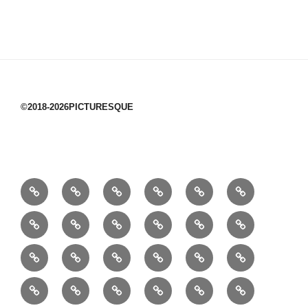
©2018-2026PICTURESQUE
1/10：
10/10：
2/10：
3/10：
4/10：
5/10：
材
ジ
製
は
Ｈ
事
6/10：
7/10：
8/10：
9/10：
creema
①
料
ュ
作
ぎ
Ｍ
業
読
食・
リ
コ
で
入
エ
れ
Ｂ
②
③
④
⑤
⑥
⑦
書
健
フ
ー
販
園
リ
教
半
巾
巾
巾
小
リ
康
ォ
デ
売
バ
ー
室
⑧
⑨
⑩
⑪
⑫
⑬
月
着
着
着
動
ュ
ー
中
ッ
メ
ミ
マ
マ
ポ
ボ
型
袋
袋
シ
物
ッ