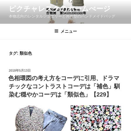
コ
ピクチャレスクのホームぺージ
ン
本物志向のレンタルジュエリーと共有型のハンドメイドバッグ
テ
ン
ツ
メニュー
へ
ス
キ
タグ:
類似色
ッ
プ
投
2018年5月13日
稿
色相環図の考え方をコーデに引用、ドラマ
日:
チックなコントラストコーデは「補色」馴
染む穏やかコーデは「類似色」【229】