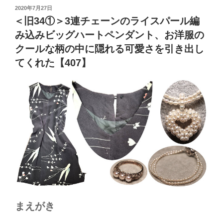
投
2020年7月27日
稿
＜旧34①＞3連チェーンのライスパール編
日:
み込みビッグハートペンダント、お洋服の
クールな柄の中に隠れる可愛さを引き出し
てくれた【407】
まえがき