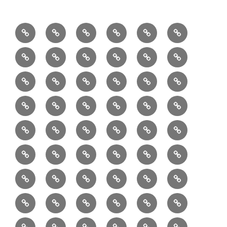
1/10：
10/10：
2/10：
3/10：
4/10：
5/10：
材
ジ
製
は
Ｈ
事
6/10：
7/10：
8/10：
9/10：
creema
①
料
ュ
作
ぎ
Ｍ
業
読
食・
リ
コ
で
入
エ
れ
Ｂ
②
③
④
⑤
⑥
⑦
書
健
フ
ー
販
園
リ
教
半
巾
巾
巾
小
リ
康
ォ
デ
売
バ
ー
室
⑧
⑨
⑩
⑪
⑫
⑬
月
着
着
着
動
ュ
ー
中
ッ
メ
ミ
マ
マ
ポ
ボ
型
袋
袋
シ
物
ッ
ム
の
グ
⑭
⑮
⑯
⑰
⑱
⑲
ッ
シ
チ
ス
ー
デ
（縦
（小）
ョ
用
ク
ハ
セ
ボ
ボ
ヘ
ピ
ビ
バ
セ
ン
無
ク
チ
ィ
長）
ル
小
ン
ッ
⑳
お
お
デ
デ
ブ
ッ
ス
ル
ン
ジ
ニ
ン
カ
し
ー
ダ
物
ド
ト
ハ
取
問
ジ
ジ
ロ
ク
ト
メ
タ
ネ
テ
ジ
バ
シ
バ
ー
メ
プ
ラ
ル
レ
レ
㉑
ン
引
合
タ
タ
グ
ス
ン
ッ
ッ
ス
ィ
ャ
ー
ョ
ッ
イ
ラ
ン
ー
ン
ン
イ
ド
の
せ
ル
ル
型
ト
ク
バ
ー
ー
ル
グ
ド
㉒
㉓
㉔
㉕
㉖
㉗
イ
デ
ル
タ
タ
ン
バ
流
及
コ
コ
バ
バ
ッ
ダ
バ
エ
楽
ナ
ド
ド
オ
バ
ィ
ル
ル
テ
ッ
れ
び
ン
ン
ッ
ッ
グ
ー
㉘
㉙
㉚
㉛
㉜
事
ッ
コ
器
ッ
ー
イ
ー