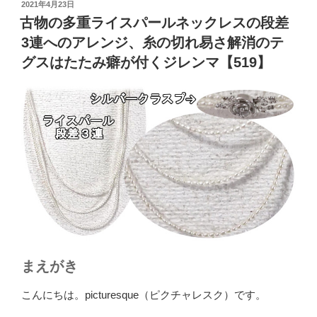
投
2021年4月23日
稿
古物の多重ライスパールネックレスの段差
日:
3連へのアレンジ、糸の切れ易さ解消のテ
グスはたたみ癖が付くジレンマ【519】
まえがき
こんにちは。picturesque（ピクチャレスク）です。