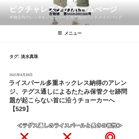
コ
ピクチャレスクのホームぺージ
ン
本物志向のレンタルジュエリーと共有型のハンドメイドバッグ
テ
ン
ツ
メニュー
へ
ス
キ
タグ:
淡水真珠
ッ
プ
投
2021年4月28日
稿
ライスパール多重ネックレス納得のアレン
日:
ジ、テグス通しによるたたみ保管クセ跡問
題が起こらない首に沿うチョーカーへ
【529】