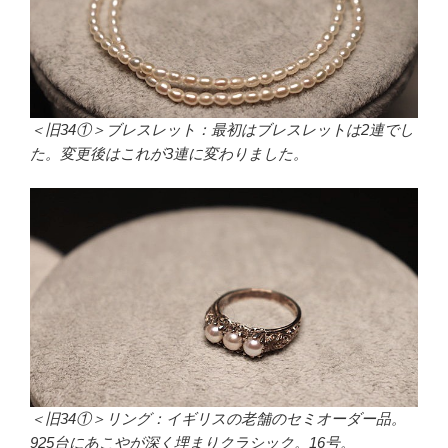
＜旧34①＞ブレスレット：最初はブレスレットは2連でし
た。変更後はこれが3連に変わりました。
＜旧34①＞リング：イギリスの老舗のセミオーダー品。
925台にあこやが深く埋まりクラシック。16号。