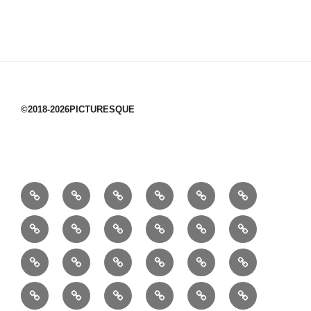
©2018-2026PICTURESQUE
1/10：
10/10：
2/10：
3/10：
4/10：
5/10：
材
ジ
製
は
Ｈ
事
6/10：
7/10：
8/10：
9/10：
creema
①
料
ュ
作
ぎ
Ｍ
業
読
食・
リ
コ
で
入
エ
れ
Ｂ
②
③
④
⑤
⑥
⑦
書
健
フ
ー
販
園
リ
教
半
巾
巾
巾
小
リ
康
ォ
デ
売
バ
ー
室
⑧
⑨
⑩
⑪
⑫
⑬
月
着
着
着
動
ュ
ー
中
ッ
メ
ミ
マ
マ
ポ
ボ
型
袋
袋
シ
物
ッ