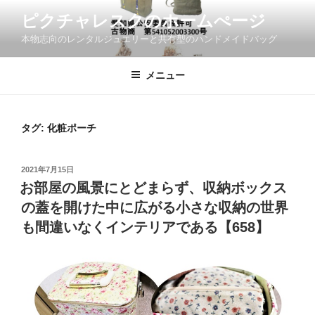
コ
ピクチャレスクのホームぺージ
ン
本物志向のレンタルジュエリーと共有型のハンドメイドバッグ
テ
ン
ツ
メニュー
へ
ス
キ
タグ:
化粧ポーチ
ッ
プ
投
2021年7月15日
稿
お部屋の風景にとどまらず、収納ボックス
日:
の蓋を開けた中に広がる小さな収納の世界
も間違いなくインテリアである【658】