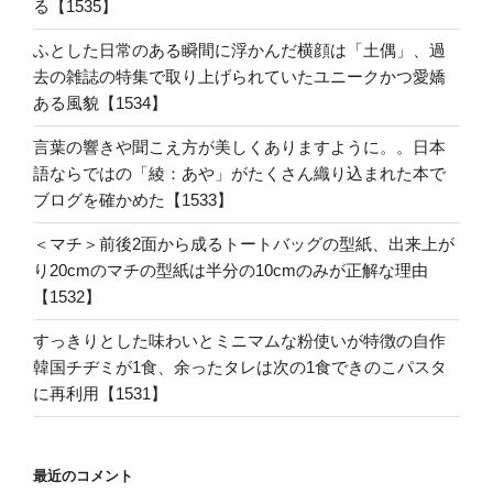
る【1535】
ふとした日常のある瞬間に浮かんだ横顔は「土偶」、過
去の雑誌の特集で取り上げられていたユニークかつ愛嬌
ある風貌【1534】
言葉の響きや聞こえ方が美しくありますように。。日本
語ならではの「綾：あや」がたくさん織り込まれた本で
ブログを確かめた【1533】
＜マチ＞前後2面から成るトートバッグの型紙、出来上が
り20cmのマチの型紙は半分の10cmのみが正解な理由
【1532】
すっきりとした味わいとミニマムな粉使いが特徴の自作
韓国チヂミが1食、余ったタレは次の1食できのこパスタ
に再利用【1531】
最近のコメント