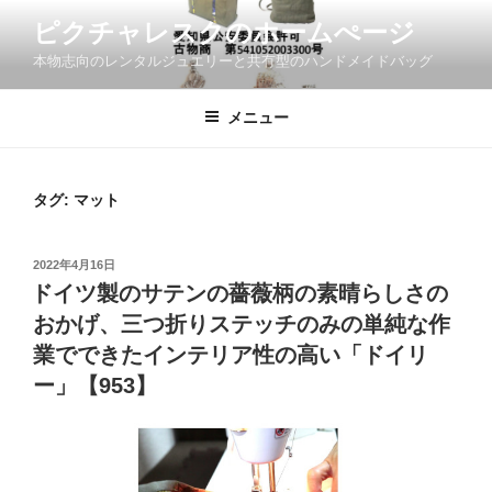
コ
ピクチャレスクのホームぺージ
ン
本物志向のレンタルジュエリーと共有型のハンドメイドバッグ
テ
ン
ツ
メニュー
へ
ス
キ
タグ:
マット
ッ
プ
投
2022年4月16日
稿
ドイツ製のサテンの薔薇柄の素晴らしさの
日:
おかげ、三つ折りステッチのみの単純な作
業でできたインテリア性の高い「ドイリ
ー」【953】