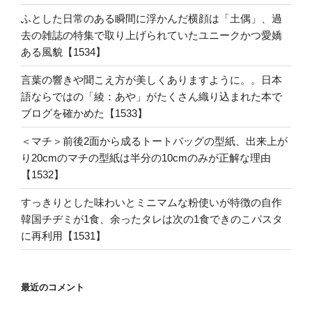
ふとした日常のある瞬間に浮かんだ横顔は「土偶」、過
去の雑誌の特集で取り上げられていたユニークかつ愛嬌
ある風貌【1534】
言葉の響きや聞こえ方が美しくありますように。。日本
語ならではの「綾：あや」がたくさん織り込まれた本で
ブログを確かめた【1533】
＜マチ＞前後2面から成るトートバッグの型紙、出来上が
り20cmのマチの型紙は半分の10cmのみが正解な理由
【1532】
すっきりとした味わいとミニマムな粉使いが特徴の自作
韓国チヂミが1食、余ったタレは次の1食できのこパスタ
に再利用【1531】
最近のコメント