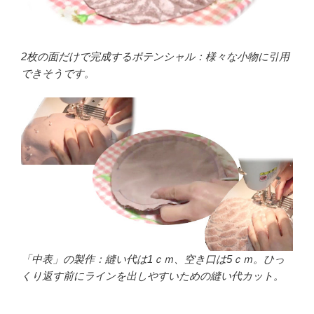
2枚の面だけで完成するポテンシャル：様々な小物に引用
できそうです。
「中表」の製作：縫い代は1ｃｍ、空き口は5ｃｍ。ひっ
くり返す前にラインを出しやすいための縫い代カット。