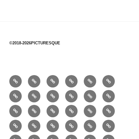
©2018-2026PICTURESQUE
1/10：
10/10：
2/10：
3/10：
4/10：
5/10：
材
ジ
製
は
Ｈ
事
6/10：
7/10：
8/10：
9/10：
creema
①
料
ュ
作
ぎ
Ｍ
業
読
食・
リ
コ
で
入
エ
れ
Ｂ
②
③
④
⑤
⑥
⑦
書
健
フ
ー
販
園
リ
教
半
巾
巾
巾
小
リ
康
ォ
デ
売
バ
ー
室
⑧
⑨
⑩
⑪
⑫
⑬
月
着
着
着
動
ュ
ー
中
ッ
メ
ミ
マ
マ
ポ
ボ
型
袋
袋
シ
物
ッ
ム
の
グ
⑭
⑮
⑯
⑰
⑱
⑲