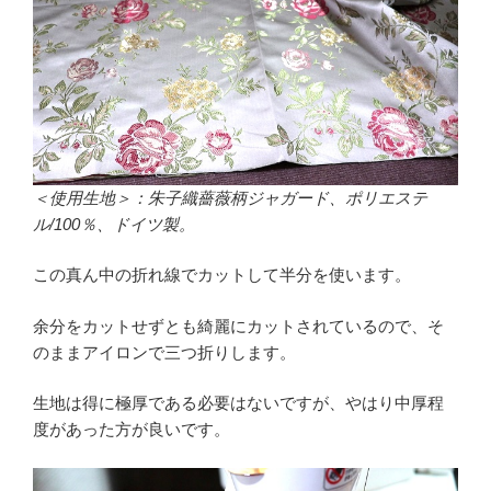
＜使用生地＞：朱子織薔薇柄ジャガード、ポリエステ
ル/100％、ドイツ製。
この真ん中の折れ線でカットして半分を使います。
余分をカットせずとも綺麗にカットされているので、そ
のままアイロンで三つ折りします。
生地は得に極厚である必要はないですが、やはり中厚程
度があった方が良いです。