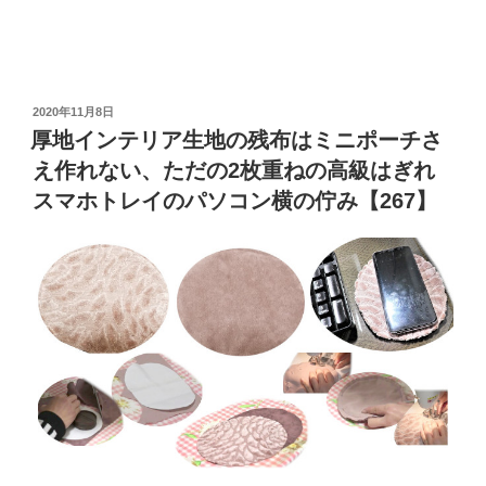
投
2020年11月8日
稿
厚地インテリア生地の残布はミニポーチさ
日:
え作れない、ただの2枚重ねの高級はぎれ
スマホトレイのパソコン横の佇み【267】