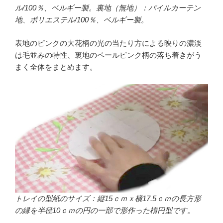
ル/100％、ベルギー製。裏地（無地）：パイルカーテン
地、ポリエステル/100％、ベルギー製。
表地のピンクの大花柄の光の当たり方による映りの濃淡
は毛並みの特性、裏地のペールピンク柄の落ち着きがう
まく全体をまとめます。
トレイの型紙のサイズ：縦15ｃｍｘ横17.5ｃｍの長方形
の縁を半径10ｃｍの円の一部で形作った楕円型です。