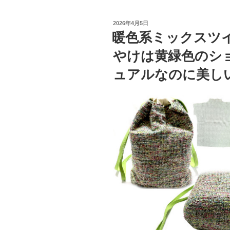
投
2026年4月5日
稿
暖色系ミックスツ
日:
やけは黄緑色のシ
ュアルなのに美しい