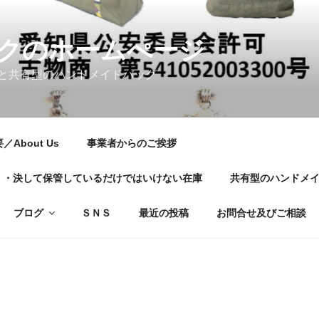
クのホームぺージ
と共有型のハンドメイドバッグ
About Us
事業者からのご挨拶
01・・・決して保管しているだけではいけない在庫
共有型のハンドメ
ブログ
ＳＮＳ
最近の投稿
お問合せ及びご相談