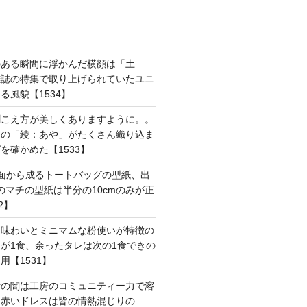
のある瞬間に浮かんだ横顔は「土
雑誌の特集で取り上げられていたユニ
る風貌【1534】
聞こえ方が美しくありますように。。
はの「綾：あや」がたくさん織り込ま
を確かめた【1533】
面から成るトートバッグの型紙、出
mのマチの型紙は半分の10cmのみが正
2】
た味わいとミニマムな粉使いが特徴の
が1食、余ったタレは次の1食できの
用【1531】
活の闇は工房のコミュニティー力で溶
た赤いドレスは皆の情熱混じりの