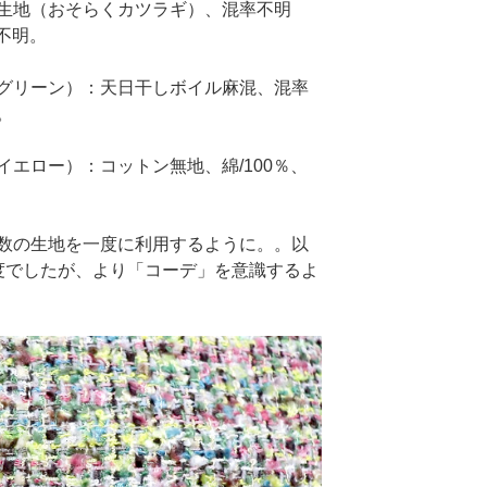
生地（おそらくカツラギ）、混率不明
国不明。
グリーン）：天日干しボイル麻混、混率
。
エロー）：コットン無地、綿/100％、
数の生地を一度に利用するように。。以
度でしたが、より「コーデ」を意識するよ