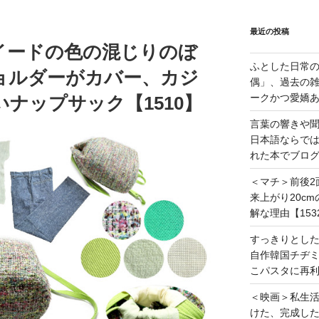
最近の投稿
イードの色の混じりのぼ
ふとした日常
ョルダーがカバー、カジ
偶」、過去の
ークかつ愛嬌あ
ナップサック【1510】
言葉の響きや
日本語ならで
れた本でブログ
＜マチ＞前後2
来上がり20c
解な理由【153
すっきりとし
自作韓国チヂミ
こパスタに再利
＜映画＞私生
けた、完成し