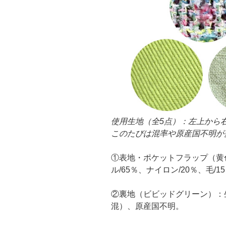
使用生地（全5点）：左上から
このたびは混率や原産国不明が
①表地・ポケットフラップ（黄
ル/65％、ナイロン/20％、毛/
②裏地（ビビッドグリーン）：
混）、原産国不明。