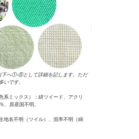
右下へ①-⑤として詳細を記します。ただ
多いです。
色系ミックス）：絣ツイード、アクリ
15％、原産国不明。
生地名不明（ツイル）、混率不明（綿