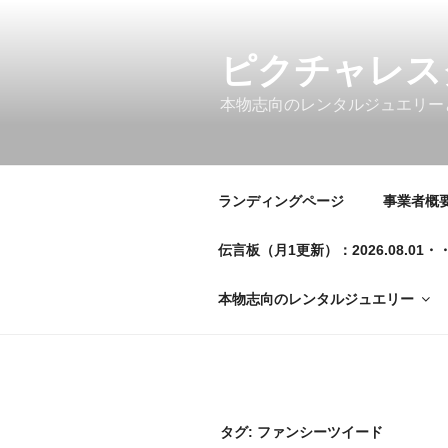
コ
ン
テ
ピクチャレス
ン
本物志向のレンタルジュエリー
ツ
へ
ス
キ
ランディングページ
事業者概要／
ッ
プ
伝言板（月1更新）：2026.08.
本物志向のレンタルジュエリー
タグ:
ファンシーツイード