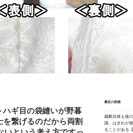
最近の投稿
＞ハギ目の袋縫いが野暮
裁断自体も後
士を繋げるのだから両割
識、はぎれが
ることがある【1
ないという考え方ですっ