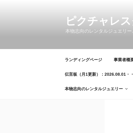
コ
ン
テ
ピクチャレス
ン
本物志向のレンタルジュエリー
ツ
へ
ス
キ
ランディングページ
事業者概要／
ッ
プ
伝言板（月1更新）：2026.08.
本物志向のレンタルジュエリー