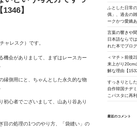
ふとした日常
1346】
偶」、過去の
ークかつ愛嬌あ
言葉の響きや
日本語ならで
（ピクチャレスク）です。
れた本でブログ
＜マチ＞前後2
る機会がありまして、まずはレースカー
来上がり20c
。
解な理由【153
の縁側用にと、ちゃんとした永久的な物
すっきりとし
。
自作韓国チヂミ
こパスタに再利
り初心者でございまして、山あり谷あり
最近のコメント
ぎ目の処理の1つのやり方、「袋縫い」の