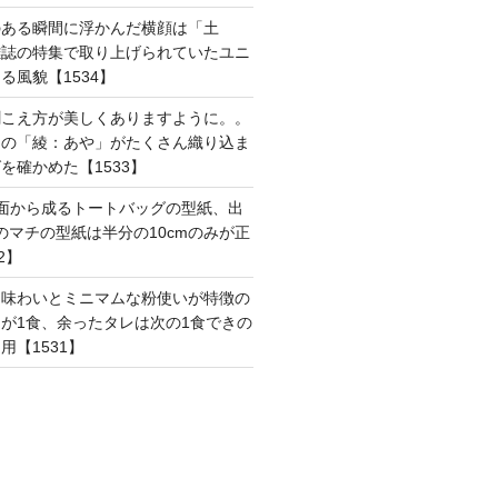
のある瞬間に浮かんだ横顔は「土
雑誌の特集で取り上げられていたユニ
る風貌【1534】
聞こえ方が美しくありますように。。
はの「綾：あや」がたくさん織り込ま
を確かめた【1533】
面から成るトートバッグの型紙、出
mのマチの型紙は半分の10cmのみが正
2】
た味わいとミニマムな粉使いが特徴の
が1食、余ったタレは次の1食できの
用【1531】