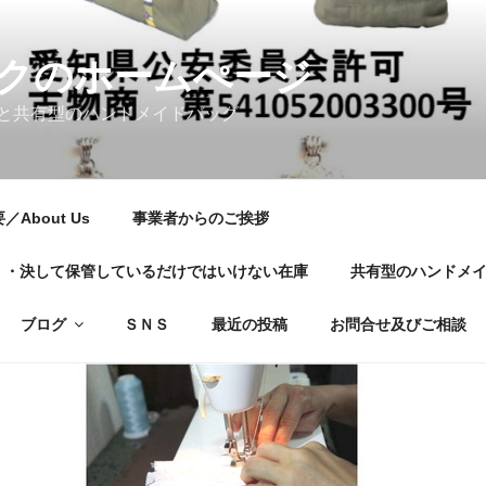
クのホームぺージ
と共有型のハンドメイドバッグ
About Us
事業者からのご挨拶
01・・・決して保管しているだけではいけない在庫
共有型のハンドメ
ブログ
ＳＮＳ
最近の投稿
お問合せ及びご相談