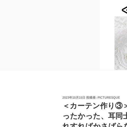
投
2023年10月15日
投稿者:
PICTURESQUE
稿
＜カーテン作り③
日:
ったかった、耳同
れすればかさばら