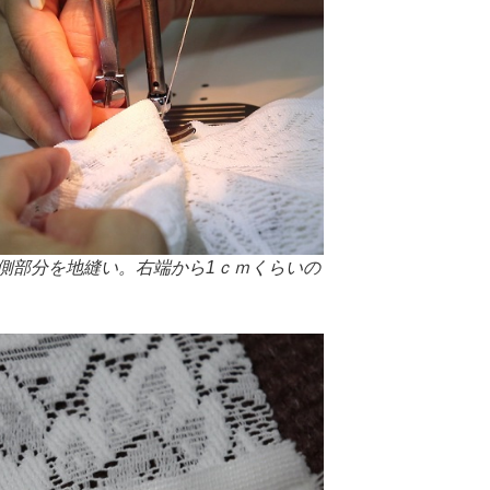
側部分を地縫い。右端から1ｃｍくらいの