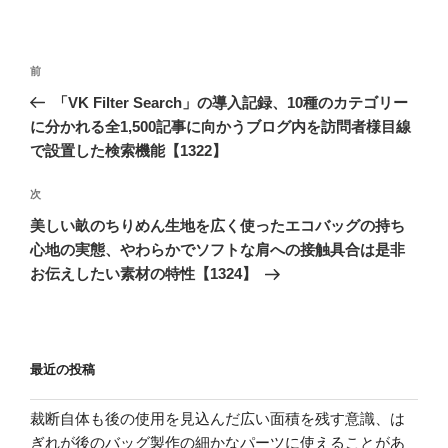
投
前
前
稿
の
「VK Filter Search」の導入記録、10種のカテゴリー
ナ
投
に分かれる全1,500記事に向かうブログ内を訪問者様目線
ビ
稿
で設置した検索機能【1322】
ゲ
次
次
ー
の
シ
美しい畝のちりめん生地を広く使ったエコバッグの持ち
投
心地の実態、やわらかでソフトな肩への接触具合は是非
ョ
稿
お伝えしたい素材の特性【1324】
ン
最近の投稿
裁断自体も後の使用を見込んだ広い面積を残す意識、は
ぎれが後のバッグ製作の細かなパーツに使えることがあ