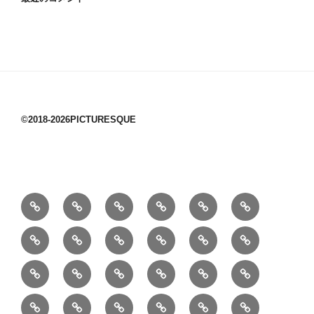
©2018-2026PICTURESQUE
1/10：
10/10：
2/10：
3/10：
4/10：
5/10：
材
ジ
製
は
Ｈ
事
6/10：
7/10：
8/10：
9/10：
creema
①
料
ュ
作
ぎ
Ｍ
業
読
食・
リ
コ
で
入
エ
れ
Ｂ
②
③
④
⑤
⑥
⑦
書
健
フ
ー
販
園
リ
教
半
巾
巾
巾
小
リ
康
ォ
デ
売
バ
ー
室
⑧
⑨
⑩
⑪
⑫
⑬
月
着
着
着
動
ュ
ー
中
ッ