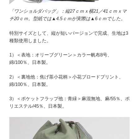
「ワンショルダバッグ」：縦27ｃｍｘ横21／41ｃｍｘマ
チ20ｃｍ。型紙では▲4.5ｃｍが実際は▲6ｃｍでした。
特別サイズとして、縦が短いバージョンで完成、生地は3
種類使用しました。
1）＜表地：オリーブグリーン＞カラー帆布8号、
綿/100％、日本製。
2）＜裏地他：焦げ茶小花柄＞小花ブロードプリント、
綿/100％、日本製。
3）＜ポケットフラップ他：青緑＞麻混無地、麻/55％、ポ
リエステル/45％、日本製。