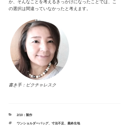
か、そんなことを考えるきっかけになったことでは、こ
の選択は間違っていなかったと考えます。
書き手：ピクチャレスク
カ
2/10：製作
テ
タ
ワンショルダーバッグ
、
寸法不足
、
最終生地
ゴ
グ