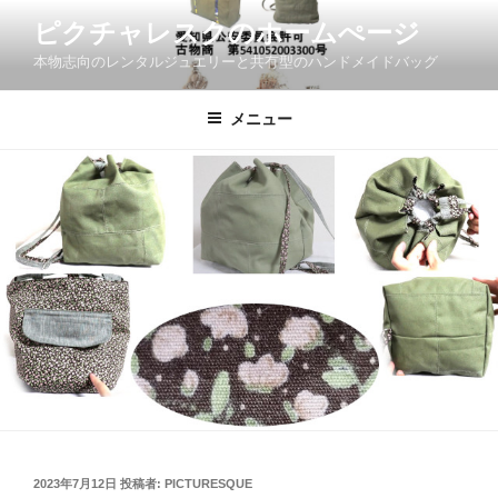
コ
ピクチャレスクのホームぺージ
ン
本物志向のレンタルジュエリーと共有型のハンドメイドバッグ
テ
ン
ツ
メニュー
へ
ス
キ
ッ
プ
投
2023年7月12日
投稿者:
PICTURESQUE