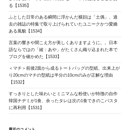
る【1535】
ふとした日常のある瞬間に浮かんだ横顔は「土偶」、過
去の雑誌の特集で取り上げられていたユニークかつ愛嬌
ある風貌【1534】
言葉の響きや聞こえ方が美しくありますように。。日本
語ならではの「綾：あや」がたくさん織り込まれた本で
ブログを確かめた【1533】
＜マチ＞前後2面から成るトートバッグの型紙、出来上が
り20cmのマチの型紙は半分の10cmのみが正解な理由
【1532】
すっきりとした味わいとミニマムな粉使いが特徴の自作
韓国チヂミが1食、余ったタレは次の1食できのこパスタ
に再利用【1531】
最近のコメント