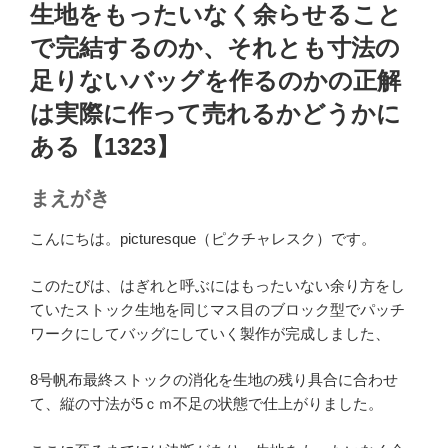
稿
生地をもったいなく余らせること
日:
で完結するのか、それとも寸法の
足りないバッグを作るのかの正解
は実際に作って売れるかどうかに
ある【1323】
まえがき
こんにちは。picturesque（ピクチャレスク）です。
このたびは、はぎれと呼ぶにはもったいない余り方をし
ていたストック生地を同じマス目のブロック型でパッチ
ワークにしてバッグにしていく製作が完成しました、
8号帆布最終ストックの消化を生地の残り具合に合わせ
て、縦の寸法が5ｃｍ不足の状態で仕上がりました。