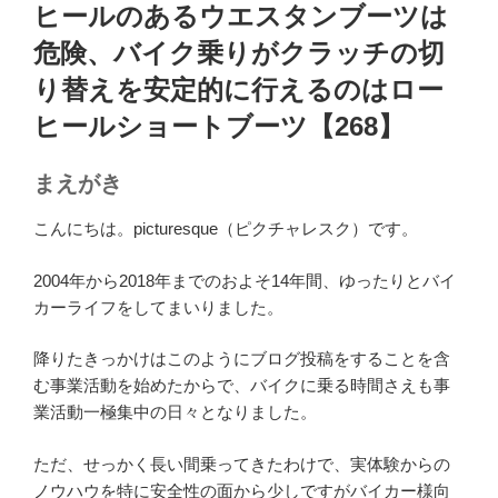
稿
ヒールのあるウエスタンブーツは
日:
危険、バイク乗りがクラッチの切
り替えを安定的に行えるのはロー
ヒールショートブーツ【268】
まえがき
こんにちは。picturesque（ピクチャレスク）です。
2004年から2018年までのおよそ14年間、ゆったりとバイ
カーライフをしてまいりました。
降りたきっかけはこのようにブログ投稿をすることを含
む事業活動を始めたからで、バイクに乗る時間さえも事
業活動一極集中の日々となりました。
ただ、せっかく長い間乗ってきたわけで、実体験からの
ノウハウを特に安全性の面から少しですがバイカー様向