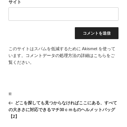
サイト
このサイトはスパムを低減するために Akismet を使って
います。
コメントデータの処理方法の詳細はこちらをご
覧ください
。
投
前
前
稿
の
どこを探しても見つからなければここにある、すべて
ナ
投
の大きさに対応できるマチ30ｃｍものヘルメットバッグ
ビ
稿
【2】
ゲ