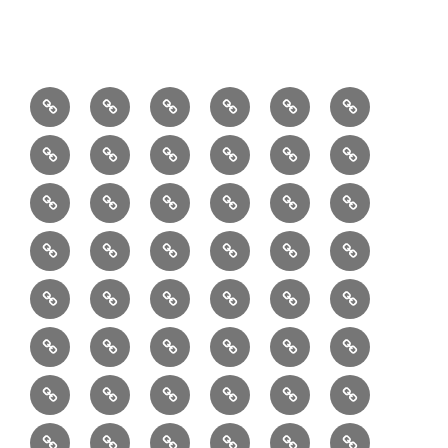
1/10：
10/10：
2/10：
3/10：
4/10：
5/10：
材
ジ
製
は
Ｈ
事
6/10：
7/10：
8/10：
9/10：
creema
①
料
ュ
作
ぎ
Ｍ
業
読
食・
リ
コ
で
入
エ
れ
Ｂ
②
③
④
⑤
⑥
⑦
書
健
フ
ー
販
園
リ
教
半
巾
巾
巾
小
リ
康
ォ
デ
売
バ
ー
室
⑧
⑨
⑩
⑪
⑫
⑬
月
着
着
着
動
ュ
ー
中
ッ
メ
ミ
マ
マ
ポ
ボ
型
袋
袋
シ
物
ッ
ム
の
グ
⑭
⑮
⑯
⑰
⑱
⑲
ッ
シ
チ
ス
ー
デ
（縦
（小）
ョ
用
ク
ハ
セ
ボ
ボ
ヘ
ピ
ビ
バ
セ
ン
無
ク
チ
ィ
長）
ル
小
ン
ッ
⑳
お
お
デ
デ
ブ
ッ
ス
ル
ン
ジ
ニ
ン
カ
し
ー
ダ
物
ド
ト
ハ
取
問
ジ
ジ
ロ
ク
ト
メ
タ
ネ
テ
ジ
バ
シ
バ
ー
メ
プ
ラ
ル
レ
レ
㉑
ン
引
合
タ
タ
グ
ス
ン
ッ
ッ
ス
ィ
ャ
ー
ョ
ッ
イ
ラ
ン
ー
ン
ン
イ
ド
の
せ
ル
ル
型
ト
ク
バ
ー
ー
ル
グ
ド
㉒
㉓
㉔
㉕
㉖
㉗
イ
デ
ル
タ
タ
ン
バ
流
及
コ
コ
バ
バ
ッ