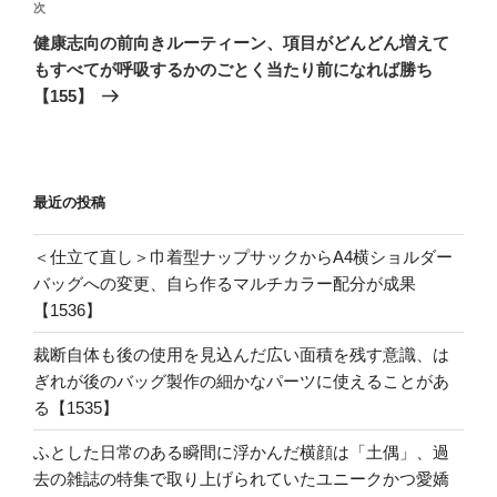
次
次
ー
の
シ
健康志向の前向きルーティーン、項目がどんどん増えて
投
もすべてが呼吸するかのごとく当たり前になれば勝ち
ョ
稿
【155】
ン
最近の投稿
＜仕立て直し＞巾着型ナップサックからA4横ショルダー
バッグへの変更、自ら作るマルチカラー配分が成果
【1536】
裁断自体も後の使用を見込んだ広い面積を残す意識、は
ぎれが後のバッグ製作の細かなパーツに使えることがあ
る【1535】
ふとした日常のある瞬間に浮かんだ横顔は「土偶」、過
去の雑誌の特集で取り上げられていたユニークかつ愛嬌