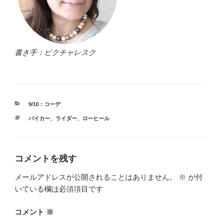
書き手：ピクチャレスク
カ
9/10：コーデ
テ
タ
バイカー
、
ライダー
、
ローヒール
ゴ
グ
リ
ー
コメントを残す
メールアドレスが公開されることはありません。
※
が付
いている欄は必須項目です
コメント
※