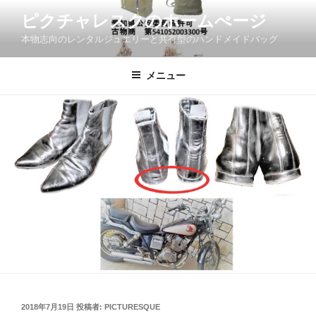
コ
ピクチャレスクのホームぺージ
ン
本物志向のレンタルジュエリーと共有型のハンドメイドバッグ
テ
ン
ツ
メニュー
へ
ス
キ
ッ
プ
投
2018年7月19日
投稿者:
PICTURESQUE